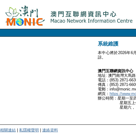
系統維護
本中心將於2026年
諒。
澳門互聯網資訊中心
地址: 澳門南灣大馬路
電話：(853) 2871-663
傳真：(853) 2871-660
電郵：info@monic.m
網頁：
https://www.m
辦公時間：星期一至
星期五上午九時
星期六，日及
相關連結
|
私隱權聲明
|
連絡資料