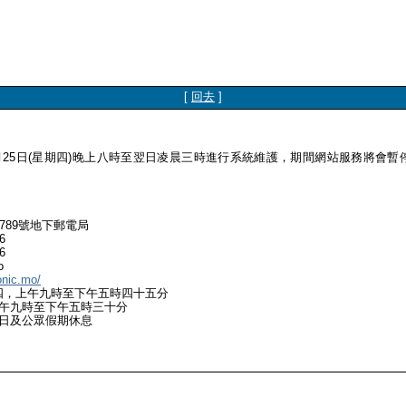
[
回去
]
6月25日(星期四)晚上八時至翌日凌晨三時進行系統維護，期間網站服務將會
789號地下郵電局
6
6
o
onic.mo/
四，上午九時至下午五時四十五分
至下午五時三十分
公眾假期休息