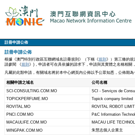
註冊申請公佈
註冊申請公佈
根據《澳門特別行政區互聯網域名註冊規則》（下稱《
規則
》）第三條的規
請參閱 《
規則
》)，申請者可在具依據的請求下，申請與其實體之名稱相關
凡屬於此類申請，有關域名將於本中心網頁內公佈以予公眾知悉，公佈期為
相關申請之域名
公司名稱
SCI-CONSULTING.COM.MO
SCI - Serviços de Consu
TOPICKPERFUME.MO
Topick company limited
ROVITAL.MO
ROVITAL ROBOT LIMI
PNCI.COM.MO
P&C Information Techno
MACAULIFE.COM.MO
MACAU LIFE TECHNOL
朱慧志個人企業主
WINGPAK.COM.MO