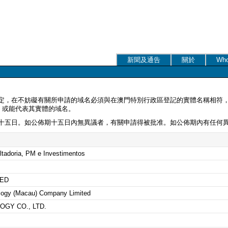
新聞及通告
關於
Who
定，在不妨礙有關所申請的域名必須與在澳門特別行政區登記的實體名稱相符，
，或能代表其實體的域名。
十五日。如公佈期十五日內無異議者，有關申請得被批准。如公佈期內有任何
ltadoria, PM e Investimentos
TED
logy (Macau) Company Limited
OGY CO., LTD.