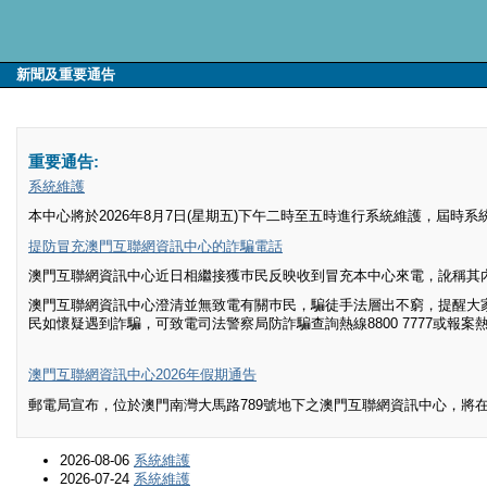
新聞及重要通告
重要通告:
系統維護
本中心將於2026年8月7日(星期五)下午二時至五時進行系統維護，屆
提防冒充澳門互聯網資訊中心的詐騙電話
澳門互聯網資訊中心近日相繼接獲巿民反映收到冒充本中心來電，訛稱其
澳門互聯網資訊中心澄清並無致電有關巿民，騙徒手法層出不窮，提醒大
民如懷疑遇到詐騙，可致電司法警察局防詐騙查詢熱線8800 7777或報案熱
澳門互聯網資訊中心2026年假期通告
郵電局宣布，位於澳門南灣大馬路789號地下之澳門互聯網資訊中心，將
2026-08-06
系統維護
2026-07-24
系統維護