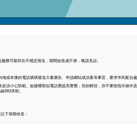
時系統服務可能存在不穩定情況，期間如造成不便，敬請見諒。
內地或本澳的電話號碼發送大量廣告、申請網站或涉案等事宜，要求巿民配合
家必須小心防範。如接獲類似電話應提高警覺，切勿輕信，亦不要按指示操作
線993求助。
在以下假期休息：