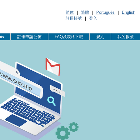
简体
|
繁體
|
Português
|
English
註冊帳號
|
登入
is
註冊申請公佈
FAQ及表格下載
規則
我的帳號